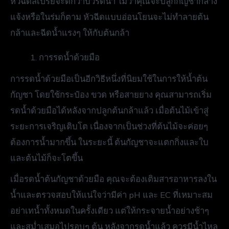
หัวฉีดสเปรย์จะดีกว่าบัวรดน้ำ ไม่ว่าคุณจะปลูกกัญชากลาง
แจ้งหรือในร่มก็ตาม หัวฉีดแบบอ่อนโยนจะไม่ทำลายต้น
กล้าและฉีดน้ำแรงๆ ให้กับต้นกล้า
การรดน้ำด้วยมือ
การรดน้ำด้วยมือเป็นอีกวิธีหนึ่งที่นิยมใช้ในการให้น้ำต้น
กัญชา โดยใช้กระป๋อง ขวด ​​หรือสายยาง คุณสามารถเริ่ม
รดน้ำด้วยมือได้หลังจากปลูกต้นกล้าแล้ว เมื่อต้นไม้เข้าสู่
ระยะการเจริญเติบโต เนื่องจากเป็นช่วงที่ต้นไม้จะค่อยๆ
ต้องการน้ำมากขึ้น ในระยะนี้ ต้นกัญชาจะแตกกิ่งและใบ
และต้นไม้ก็จะโตขึ้น
เมื่อรดน้ำต้นกัญชาด้วยมือ คุณจะต้องเติมสารอาหารลงใน
น้ำและตรวจสอบให้แน่ใจว่ามีค่า pH และ EC ที่เหมาะสม
อย่าเทน้ำทั้งหมดในครั้งเดียว แต่ให้กระจายน้ำอย่างช้าๆ
และสม่ำเสมอไปรอบๆ ต้น หลังจากรดน้ำแล้ว ควรมีน้ำไหล