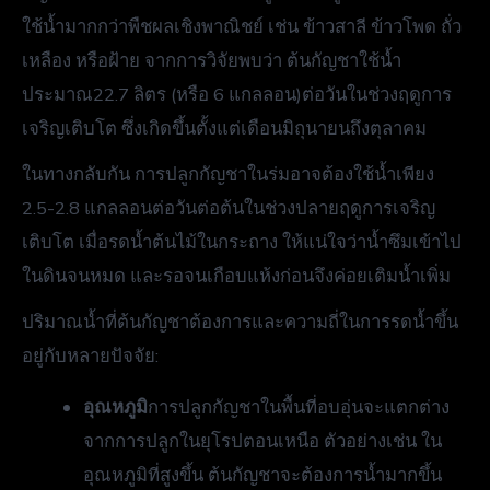
ใช้น้ำมากกว่าพืชผลเชิงพาณิชย์ เช่น ข้าวสาลี ข้าวโพด ถั่ว
เหลือง หรือฝ้าย จากการวิจัยพบว่า ต้นกัญชาใช้น้ำ
ประมาณ22.7 ลิตร (หรือ 6 แกลลอน)ต่อวันในช่วงฤดูการ
เจริญเติบโต ซึ่งเกิดขึ้นตั้งแต่เดือนมิถุนายนถึงตุลาคม
ในทางกลับกัน การปลูกกัญชาในร่มอาจต้องใช้น้ำเพียง
2.5-2.8 แกลลอนต่อวันต่อต้นในช่วงปลายฤดูการเจริญ
เติบโต เมื่อรดน้ำต้นไม้ในกระถาง ให้แน่ใจว่าน้ำซึมเข้าไป
ในดินจนหมด และรอจนเกือบแห้งก่อนจึงค่อยเติมน้ำเพิ่ม
ปริมาณน้ำที่ต้นกัญชาต้องการและความถี่ในการรดน้ำขึ้น
อยู่กับหลายปัจจัย:
อุณหภูมิ
การปลูกกัญชาในพื้นที่อบอุ่นจะแตกต่าง
จากการปลูกในยุโรปตอนเหนือ ตัวอย่างเช่น ใน
อุณหภูมิที่สูงขึ้น ต้นกัญชาจะต้องการน้ำมากขึ้น