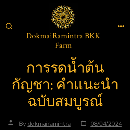
Skip
to
content
Men
Search
DokmaiRamintra BKK
Toggle
Farm
การรดน้ำต้น
กัญชา: คำแนะนำ
ฉบับสมบูรณ์
Post
Post
By
dokmairamintra
08/04/2024
date
author