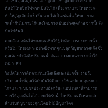
ได้ เช่น อุณหภูมิหรือแสง ผู้เชี่ยวชาญแนะนำให้รดน้ำ
ต้นไม้โดยปิดไฟหากเป็นไปได้ เนื่องจากแสงโดยตรงจะ
ทำให้สูญเสียน้ำเร็วขึ้น หากไม่เป็นเช่นนั้น ให้พยายาม
รดน้ำต้นไม้ภายใต้แสงโดยตรงเป็นอย่างสุดท้าย จากนั้นจึง
ปิดไฟทันที
คอยสังเกตต้นไม้ของคุณเพื่อให้รู้ว่ามีอาการกระหายน้ำ
หรือไม่ โดยเฉพาะอย่างยิ่งหากคุณปลูกกัญชากลางแจ้ง ซึ่ง
คุณต้องคำนึงถึงปริมาณน้ำฝนและวางแผนการรดน้ำให้
เหมาะสม
วิธีที่ดีในการติดตามวันแห้งแล้งและเปียกชื้น รวมถึง
ปริมาณน้ำที่คุณให้กับต้นไม้คือการใช้แอปควบคุมระยะ
ไกลและระบบชลประทานอัจฉริยะ แอป เหล่านี้สามารถ
ช่วยให้คุณมั่นใจได้ว่าจะได้รับน้ำในปริมาณที่เหมาะสม
สำหรับกัญชาของคุณโดยไม่มีปัญหาใดๆ