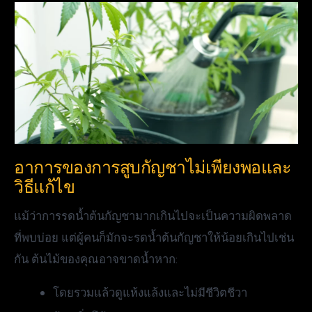
อาการของการสูบกัญชาไม่เพียงพอและ
วิธีแก้ไข
แม้ว่าการรดน้ำต้นกัญชามากเกินไปจะเป็นความผิดพลาด
ที่พบบ่อย แต่ผู้คนก็มักจะรดน้ำต้นกัญชาให้น้อยเกินไปเช่น
กัน ต้นไม้ของคุณอาจขาดน้ำหาก:
โดยรวมแล้วดูแห้งแล้งและไม่มีชีวิตชีวา