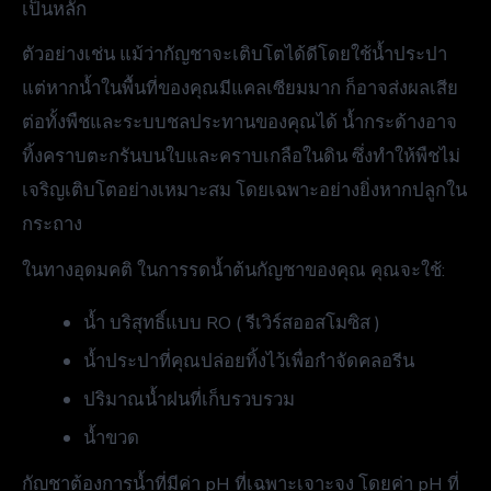
เป็นหลัก
ตัวอย่างเช่น แม้ว่ากัญชาจะเติบโตได้ดีโดยใช้น้ำประปา
แต่หากน้ำในพื้นที่ของคุณมีแคลเซียมมาก ก็อาจส่งผลเสีย
ต่อทั้งพืชและระบบชลประทานของคุณได้ น้ำกระด้างอาจ
ทิ้งคราบตะกรันบนใบและคราบเกลือในดิน ซึ่งทำให้พืชไม่
เจริญเติบโตอย่างเหมาะสม โดยเฉพาะอย่างยิ่งหากปลูกใน
กระถาง
ในทางอุดมคติ ในการรดน้ำต้นกัญชาของคุณ คุณจะใช้:
น้ำ บริสุทธิ์แบบ RO ( รีเวิร์สออสโมซิส )
น้ำประปาที่คุณปล่อยทิ้งไว้เพื่อกำจัดคลอรีน
ปริมาณน้ำฝนที่เก็บรวบรวม
น้ำขวด
กัญชาต้องการน้ำที่มีค่า pH ที่เฉพาะเจาะจง โดยค่า pH ที่