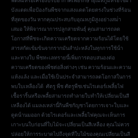
พัดลมหรือเครื่องปรับอากาศเพื่อรักษาอุณหภูมิหรือใช้ผ้า
บังแดดเพื่อป้องกันพืชจากแสงแดดโดยตรงในช่วงที่ร้อน
ที่สุดของวัน หากคุณประสบกับอุณหภูมิสูงอย่างสม่ํา
เสมอ ให้พิจารณาการปลูกสายพันธุ์ คุณสามารถลด
โอกาสที่พืชจะเกิดความเครียดจากความร้อนได้โดยใช้
สารสกัดเข้มข้นจากรากมันสําปะหลังในทุกการใช้น้ํา
และทางใบ พืชทะเลทรายนี้เพิ่มการตอบสนองต่อ
ความเครียดของพืชต่อสิ่งต่างๆ เช่น ความร้อนและความ
แห้งแล้ง และเมื่อใช้เป็นประจําสามารถลดโอกาสในการ
พบใบเหลืองได้ ศัตรู พืช ศัตรูพืชเช่นไรเดอร์เพลี้ยไฟ
เชื้อราริ้นหรือเพลี้ยสามารถทําลายใบทําให้เปลี่ยนเป็นสี
เหลืองได้ แมลงเหล่านี้กินพืชกัญชาโดยการเจาะใบและ
ดูดน้ํานมออก ด้วยไรเดอร์และเพลี้ยไฟคุณจะเห็นการ
เกาะบนใบก่อนที่ใบไม้จะเปลี่ยนเป็นสีเหลือง คุณไม่ควร
ปล่อยให้การระบาดไปถึงจุดที่ใบไม้ของคุณเปลี่ยนเป็นสี