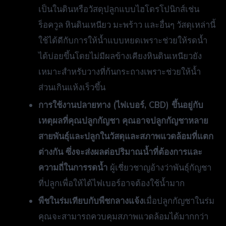
เป็นในดินหรือวัสดุปลูกแบบไฮโดรโปนิกส์เช่น
ร็อควูล หินดินเหนียว มะพร้าว และอื่นๆ วัสดุเหล่านี้
ใช้ได้ดีกับการให้น้ำแบบหยดเพราะช่วยให้รดน้ำ
ได้บ่อยขึ้นโดยไม่มีผลข้างเคียงหินดินเหนียวยัง
เหมาะสำหรับวางที่ก้นกระถางเพราะช่วยให้น้ำ
ส่วนเกินแห้งเร็วขึ้น
การใช้งานปลายทาง (ไฟเบอร์, CBD) ขึ้นอยู่กับ
เหตุผลที่คุณปลูกกัญชา คุณอาจปลูกกัญชาหลาย
สายพันธุ์และปลูกในวัสดุและสภาพแวดล้อมที่แตก
ต่างกัน ซึ่งจะส่งผลต่อปริมาณน้ำที่ต้องการและ
ความถี่ในการรดน้ำ
ผู้เชี่ยวชาญอ้างว่าพันธุ์กัญชา
ที่ปลูกเพื่อให้ได้ไฟเบอร์อาจต้องใช้น้ำมาก
พืชในร่มเทียบกับพืชกลางแจ้ง
เมื่อปลูกกัญชาในร่ม
คุณจะสามารถควบคุมสภาพแวดล้อมได้มากกว่า