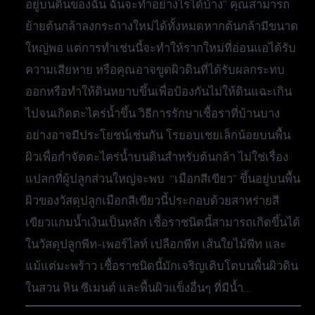
อยู่บนดินของฉัน ฉันจะทำอย่างไรได้บ้าง” คุณสามารถ
ย้ายต้นกล้าลงกระถางใหม่ได้ทั้งหมดหากต้นกล้ามีขนาด
ใหญ่พอ แต่การทำเช่นนี้จะทำให้รากใหม่ที่อ่อนแอได้รับ
ความเสียหาย หรือคุณอาจขูดผิวดินที่ได้รับผลกระทบ
ออกหรือทำให้ดินหยาบขึ้นเพื่อป้องกันไม่ให้ดินแฉะเกิน
ไปจนเกิดตะไคร่น้ำขึ้น วิธีการรักษาเชื้อราที่บ้านบาง
อย่างอาจมีประโยชน์เช่นกัน โรยอบเชยเล็กน้อยบนพื้น
ผิวเพื่อกำจัดตะไคร่น้ำบนดินสำหรับต้นกล้า ไม่ใช่เรื่อง
แปลกที่ผู้ปลูกส่วนใหญ่จะพบ “เมือกสีเขียว” ขึ้นอยู่บนพื้น
ผิวของวัสดุปลูกเมือกสีเขียวนี้ประกอบด้วยสาหร่ายสี
เขียวแกมน้ำเงินเป็นหลัก เชื้อราชนิดนี้สามารถเกิดขึ้นได้
ในวัสดุปลูกพีท-เพอร์ไลท์ เปลือกพีท เส้นใยไม้พีท และ
แม้แต่มะพร้าว เชื้อราชนิดนี้มักเจริญเติบโตบนพื้นผิวดิน
ในสวน หิน ซีเมนต์ และพื้นผิวแข็งอื่นๆ ที่มีน้ำ…