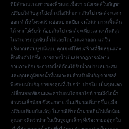
ที่มีลักษณะเฉพาะของพืชและเชื้อรา ผนังเซลล์ในกัญชา
เปรียบได้กับลูกโป่งน้ำ เมื่อมีน้ำมากเกินไป เซลล์จะแตก
ออก ทำให้โครงสร้างอ่อนปวกเปียกจนไม่สามารถฟื้นคืน
ได้ หากได้รับน้ำน้อยเกินไป เซลล์จะเหี่ยวเฉาจนในที่สุด
ไม่สามารถดูดซับน้ำได้เลยโดยไม่แตกออก แต่ใน
ปริมาณที่สมบูรณ์แบบ คุณจะมีโครงสร้างที่ยืดหยุ่นและ
ฟื้นคืนตัวได้ซึ่ง: การคายน้ำเป็นปรากฏการณ์ทาง
กายภาพอีกประการหนึ่งที่ต้องได้รับน้ำอย่างเหมาะสม
และอุณหภูมิของน้ำที่เหมาะสมสำหรับต้นกัญชาเซลล์
พิเศษบนใบกัญชาของคุณที่เรียกว่า ‘ปากใบ’ เป็นจุดแลก
เปลี่ยนออกซิเจนและคาร์บอนไดออกไซด์ รวมถึงไอน้ำ
จำนวนเล็กน้อย ซึ่งจะกลายเป็นปริมาณที่มากขึ้น (เมื่อ
เปรียบเทียบกันแล้ว) ในกรณีที่รดน้ำมากเกินไปเล็กน้อย
คุณอาจคิดว่าปากใบเป็นรูจมูกเล็กๆ ที่เรียงรายอยู่ทุกใบ