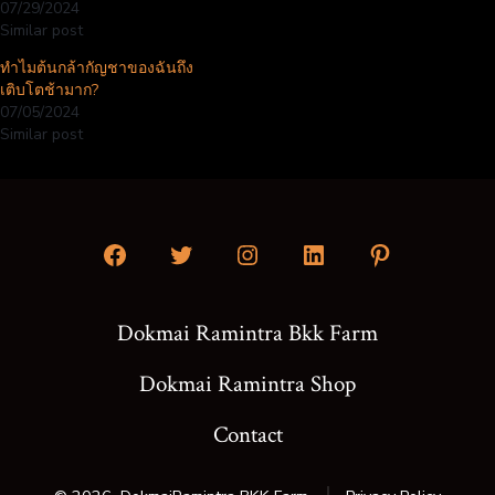
07/29/2024
Similar post
ทำไมต้นกล้ากัญชาของฉันถึง
เติบโตช้ามาก?
07/05/2024
Similar post
Open
Open
Open
Open
Open
Facebook
Twitter
Instagram
LinkedIn
Pinterest
Dokmai Ramintra Bkk Farm
in
in
in
in
in
a
a
a
a
a
Dokmai Ramintra Shop
new
new
new
new
new
Contact
tab
tab
tab
tab
tab