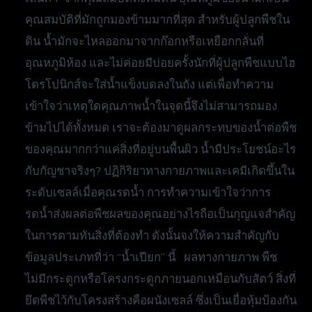
คุณสมบัติที่มักถูกมองข้ามมากที่สุด สำหรับผู้ปลูกพืชใน
ดิน น้ำมักจะไหลออกมาจากก๊อกหรือเหยือกกลั่นที่
อุณหภูมิห้อง และไม่ค่อยมีบ่อยครั้งนักที่ผู้ปลูกพืชแบบไฮ
โดรโปนิกส์จะใส่น้ำแข็งบดลงในถัง แต่เพื่อทำความ
เข้าใจว่าเหตุใดคุณภาพน้ำในจุดนี้จึงไม่สามารถมอง
ข้ามไปได้ทั้งหมด เราจะต้องมาดูผลกระทบของน้ำต่อพืช
ของคุณมากกว่าแค่สิ่งที่อยู่บนพื้นผิว น้ำมีประโยชน์อะไร
กับกัญชาจริงๆ? ปฏิกิริยาทางกายภาพและเคมีเกิดขึ้นใน
ระดับเซลล์เมื่อคุณรดน้ำ การทำความเข้าใจว่าการ
รดน้ำส่งผลต่อพืชผลของคุณอย่างไรถือเป็นกุญแจสำคัญ
ในการตามทันสิ่งที่ต้องทำ ดังนั้นจงให้ความสำคัญกับ
ข้อมูลประเภทที่ว่า “น้ำเปียก” นี้ ผลทางกายภาพ พืช
ไม่มีกระดูกหรือโครงกระดูกภายนอกเหมือนกับสัตว์ สิ่งที่
ยึดพืชไว้กับโครงสร้างคือผนังเซลล์ ซึ่งเป็นเยื่อหุ้มป้องกัน