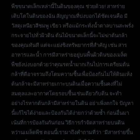
พืชขนาดเล็กเหล่านี้ในดินของคุณ ช่วยด้วย! สาหร่าย
เติบโตในดินของฉัน สัญญาณที่บ่งบอกได้ชัดเจนคือ มี
วัสดุเหนียวสีชมพู เขียว หรือแม้กระทั่งน้ำตาลบานสะพรั่ง
กระจายไปทั่วผิวดิน ต้นไม้ขนาดเล็กนี้จะไม่ฆ่าต้นกล้า
ของคุณทันที แต่จะแย่งชิงทรัพยากรที่สำคัญ เช่น สาร
อาหารและน้ำ การมีสาหร่ายอยู่บนพื้นผิวดินของเมล็ด
พืชยังบ่งบอกด้วยว่าคุณรดน้ำมากเกินไปการเตรียมต้น
กล้าที่ดีอาจรวมถึงโดมความชื้นเพื่อป้องกันไม่ให้ดินแห้ง
ต้นกล้าจะมีสาหร่ายเกาะบนดินเมื่อความชื้นคงที่ไม่
สมดุลและอากาศโดยรอบชื้นเช่นเดียวกับดิน จะทำ
อย่างไรหากต้นกล้ามีสาหร่ายในดิน อย่าเพิ่งตกใจ ปัญหา
นี้แก้ไขได้ง่ายและป้องกันได้ง่ายกว่าด้วยซ้ำ ก่อนอื่นมา
เน้นที่การป้องกันกันก่อน วิธีการกำจัดสาหร่ายบนดิน
หว่านเมล็ดพืช ตอนนี้เรามาถึงคำถามที่ว่า “มีสาหร่ายขึ้น