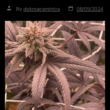
Post
Post
By
dokmairamintra
08/05/2024
date
author